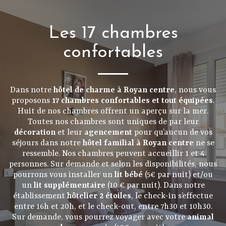
Les 17 chambres
confortables
Dans notre
hôtel de charme à Royan centre
, nous vous
proposons
17 chambres confortables et tout équipées
.
Huit de nos chambres offrent un aperçu sur la mer.
Toutes nos chambres sont uniques de par leur
décoration
et leur
agencement
pour qu’aucun de vos
séjours dans notre
hôtel familial à Royan centre
ne se
ressemble. Nos chambres peuvent accueillir 1 et 4
personnes. Sur demande et selon les disponibilités, nous
pourrons vous installer un
lit bébé
(5€ par nuit) et/ou
un
lit supplémentaire
(10 € par nuit). Dans notre
établissement
hôtelier 2 étoiles
, le check-in s’effectue
entre 16h et 20h, et le check-out, entre 7h30 et 10h30.
Sur demande, vous pourrez voyager avec votre
animal