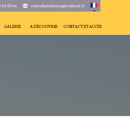
6 05 00 64
crystalhotelroyan@outlook.fr
GALERIE
A DÉCOUVRIR
CONTACT ET ACCÈS