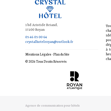
1 bd Aristide Briand,
Tou
17200 Royan
ch
idé
05 46 05 00 64
pou
crystalhotelroyan@outlook.fr
dép
à t
Mentions Légales
-
Plan du Site
he
cha
© 2026 Tous Droits Réservés
Agence de communication pour hôtels